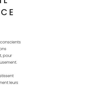
IL
NCE
 conscients
vons
t, pour
eusement.
stissent
nent leurs