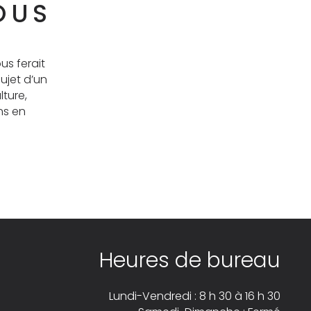
OUS
us ferait
ujet d’un
lture,
ns en
Heures de bureau
Lundi-Vendredi : 8 h 30 à 16 h 30