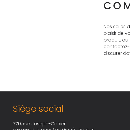
COM
Nos salles d
plaisir de 
produit, ou 
contactez-
discuter d
Siège social
370, rue Joseph-Carrier