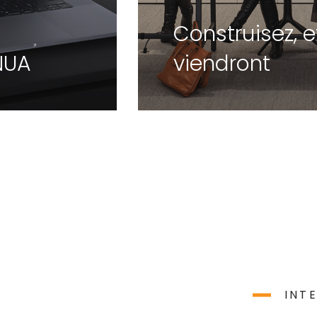
Construisez, e
NUA
viendront
INT