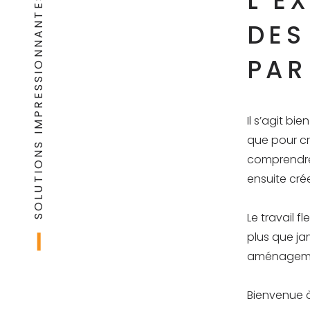
L’E
SOLUTIONS IMPRESSIONNANTES
DES
PAR
Il s’agit b
que pour cr
comprendre 
ensuite cr
Le travail f
plus que ja
aménagement
Bienvenue à