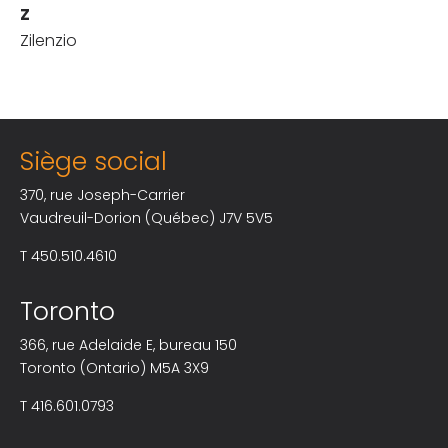
Z
Zilenzio
Siège social
370, rue Joseph-Carrier
Vaudreuil-Dorion (Québec) J7V 5V5
T
450.510.4610
Toronto
366, rue Adelaide E, bureau 150
Toronto (Ontario) M5A 3X9
T
416.601.0793