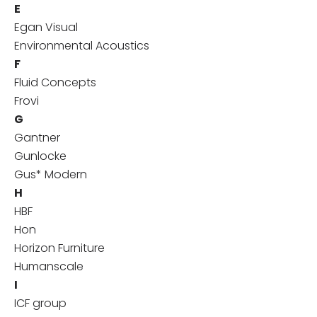
E
Egan Visual
Environmental Acoustics
F
Fluid Concepts
Frovi
G
Gantner
Gunlocke
Gus* Modern
H
HBF
Hon
Horizon Furniture
Humanscale
I
ICF group